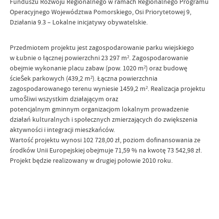
Funduszu Rozwoju Regionalnego w ramach Regionalnego Programu
Operacyjnego Województwa Pomorskiego, Osi Priorytetowej 9,
Działania 9.3 – Lokalne
inicjatywy obywatelskie.
Przedmiotem projektu jest zagospodarowanie parku wiejskiego
w Łubnie o łącznej powierzchni 23 297 m². Zagospodarowanie
obejmie wykonanie placu zabaw (pow. 1020 m²) oraz budowę
ścieŜek parkowych (439,2 m²). Łączna powierzchnia
zagospodarowanego terenu wyniesie 1459,2 m². Realizacja projektu
umoŜliwi wszystkim działającym oraz
potencjalnym gminnym organizacjom lokalnym prowadzenie
działań kulturalnych i społecznych zmierzających do zwiększenia
aktywności i integracji mieszkańców.
Wartość projektu wynosi 102 728,00 zł, poziom dofinansowania ze
środków Unii Europejskiej obejmuje 71,59 % na kwotę 73 542,98 zł.
Projekt będzie realizowany w drugiej połowie 2010 roku.