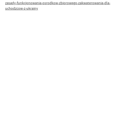
zasady-funkcjonowania-osrodkow-zbiorowego-zakwaterowania-dla-
uchodzcow-z-ukrainy