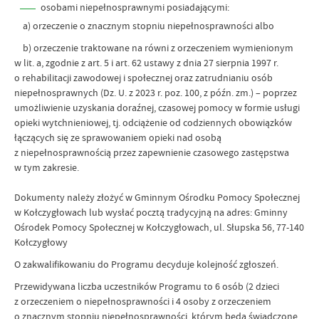
osobami niepełnosprawnymi posiadającymi:
a) orzeczenie o znacznym stopniu niepełnosprawności albo
b) orzeczenie traktowane na równi z orzeczeniem wymienionym
w lit. a, zgodnie z art. 5 i art. 62 ustawy z dnia 27 sierpnia 1997 r.
o rehabilitacji zawodowej i społecznej oraz zatrudnianiu osób
niepełnosprawnych (Dz. U. z 2023 r. poz. 100, z późn. zm.) – poprzez
umożliwienie uzyskania doraźnej, czasowej pomocy w formie usługi
opieki wytchnieniowej, tj. odciążenie od codziennych obowiązków
łączących się ze sprawowaniem opieki nad osobą
z niepełnosprawnością przez zapewnienie czasowego zastępstwa
w tym zakresie.
Dokumenty należy złożyć w Gminnym Ośrodku Pomocy Społecznej
w Kołczygłowach lub wysłać pocztą tradycyjną na adres: Gminny
Ośrodek Pomocy Społecznej w Kołczygłowach, ul. Słupska 56, 77-140
Kołczygłowy
O zakwalifikowaniu do Programu decyduje kolejność zgłoszeń.
Przewidywana liczba uczestników Programu to 6 osób (2 dzieci
z orzeczeniem o niepełnosprawności i 4 osoby z orzeczeniem
o znacznym stopniu niepełnosprawności, którym będą świadczone