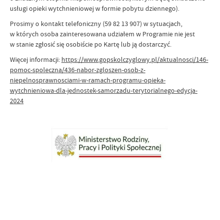
usługi opieki wytchnieniowej w formie pobytu dziennego).
Prosimy o kontakt telefoniczny (59 82 13 907) w sytuacjach,
w których osoba zainteresowana udziałem w Programie nie jest
w stanie zgłosić się osobiście po Kartę lub ją dostarczyć.
Więcej informacji:
https://www.gopskolczyglowy.pl/aktualnosci/146-
pomoc-spoleczna/436-nabor-zgloszen-osob-z-
niepelnosprawnosciami-w-ramach-programu-opieka-
wytchnieniowa-dla-jednostek-samorzadu-terytorialnego-edycja-
2024