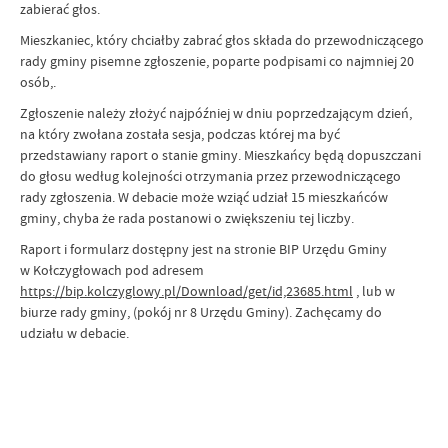
zabierać głos.
Mieszkaniec, który chciałby zabrać głos składa do przewodniczącego
rady gminy pisemne zgłoszenie, poparte podpisami co najmniej 20
osób,.
Zgłoszenie należy złożyć najpóźniej w dniu poprzedzającym dzień,
na który zwołana została sesja, podczas której ma być
przedstawiany raport o stanie gminy. Mieszkańcy będą dopuszczani
do głosu według kolejności otrzymania przez przewodniczącego
rady zgłoszenia. W debacie może wziąć udział 15 mieszkańców
gminy, chyba że rada postanowi o zwiększeniu tej liczby.
Raport i formularz dostępny jest na stronie BIP Urzędu Gminy
w Kołczygłowach pod adresem
https://bip.kolczyglowy.pl/Download/get/id,23685.html
, lub w
biurze rady gminy, (pokój nr 8 Urzędu Gminy). Zachęcamy do
udziału w debacie.