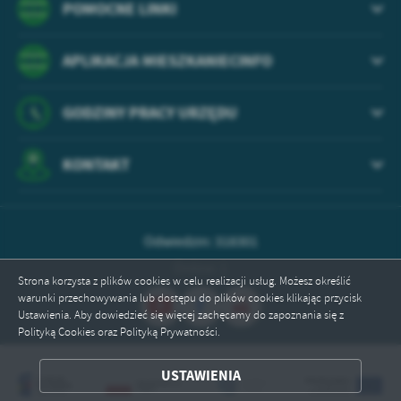
POMOCNE LINKI
APLIKACJA MIESZKANIECINFO
GODZINY PRACY URZĘDU
KONTAKT
Odwiedzin: 318301
Online: 1
Strona korzysta z plików cookies w celu realizacji usług. Możesz określić
warunki przechowywania lub dostępu do plików cookies klikając przycisk
Ustawienia. Aby dowiedzieć się więcej zachęcamy do zapoznania się z
Polityką Cookies oraz Polityką Prywatności.
ZAPISZ WYBRANE
USTAWIENIA