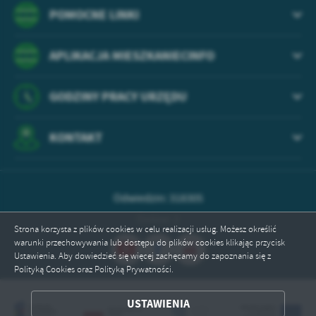
POMOCNE LINKI
APLIKACJA MIESZKANIECINFO
GODZINY PRACY URZĘDU
KONTAKT
Odwiedzin: 318305
Online: 2
Strona korzysta z plików cookies w celu realizacji usług. Możesz określić
warunki przechowywania lub dostępu do plików cookies klikając przycisk
Ustawienia. Aby dowiedzieć się więcej zachęcamy do zapoznania się z
Polityką Cookies oraz Polityką Prywatności.
ZAPISZ WYBRANE
USTAWIENIA