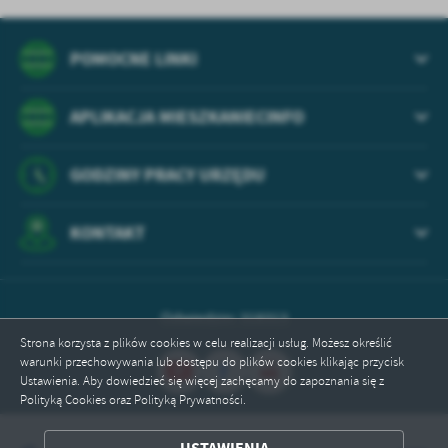
POMOCNE LINKI
APLIKACJA MIESZKANIECINFO
GODZINY PRACY URZĘDU
KONTAKT
Odwiedzin: 318313
Strona korzysta z plików cookies w celu realizacji usług. Możesz określić
warunki przechowywania lub dostępu do plików cookies klikając przycisk
Ustawienia. Aby dowiedzieć się więcej zachęcamy do zapoznania się z
Polityką Cookies oraz Polityką Prywatności.
ZAPISZ WYBRANE