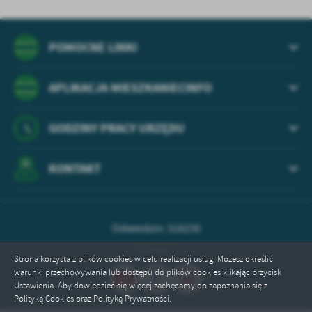
POMOCNE LINKI
APLIKACJA MIESZKANIECINFO
GODZINY PRACY URZĘDU
KONTAKT
Odwiedzin: 318235
Online: 1
Strona korzysta z plików cookies w celu realizacji usług. Możesz określić
warunki przechowywania lub dostępu do plików cookies klikając przycisk
Ustawienia. Aby dowiedzieć się więcej zachęcamy do zapoznania się z
Polityką Cookies oraz Polityką Prywatności.