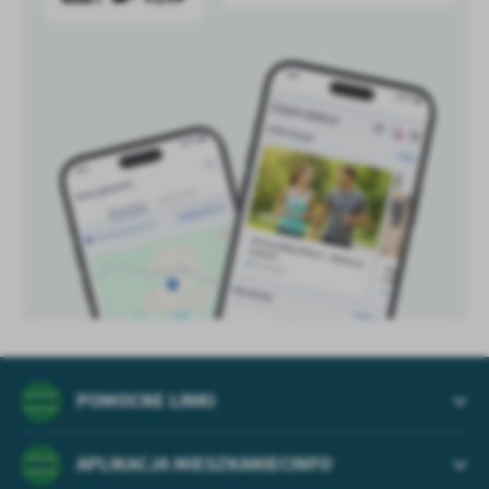
POMOCNE LINKI
APLIKACJA MIESZKANIECINFO