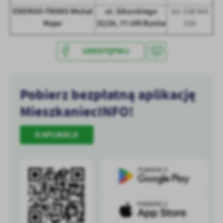
treści w postaci wiadomości, ofert, komunikatów mediów
ENERGO-TRANS Michał
ul. Sikorskiego
tel. 538 443
społecznościowych.
Majer
32/2A, 77-100 Bytów
339
UDOSTĘPNIJ
Pobierz bezpłatną aplikację
MieszkaniecINFO!
O APLIKACJI