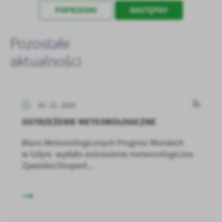
POPRZEDNI
NASTĘPNY
Pozostałe
aktualności
16 - 11 - 2023
OSTRZEŻENIE METEOROLOGICZNE
Biuro Meteorologicznych Prognoz Morskich
w Gdyni wydało ostrzeżenie meteorologiczne
Zjawisko/Stopień...