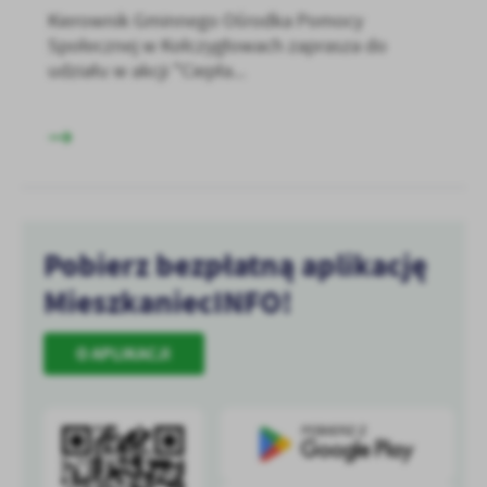
Kierownik Gminnego Ośrodka Pomocy
Społecznej w Kołczygłowach zaprasza do
udziału w akcji "Ciepła...
Pobierz bezpłatną aplikację
MieszkaniecINFO!
O APLIKACJI