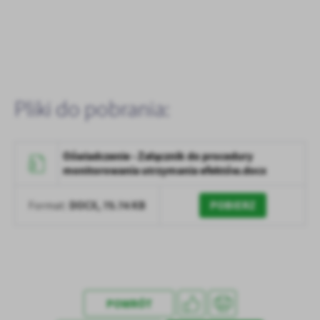
Pliki do pobrania:
Oświadczenie - Załącznik do procedury
monitorowania utrzymania efektów.docx
DOCX,
75.74 KB
POBIERZ
Format:
POWRÓT