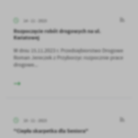
14 - 11 - 2023
Rozpoczęcie robót drogowych na ul.
Kwiatowej
W dniu 15.11.2023 r. Przedsiębiorstwo Drogowe
Roman Jereczek z Przyborzyc rozpocznie prace
drogowe...
10 - 11 - 2023
"Ciepła skarpetka dla Seniora"